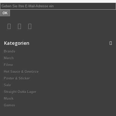
OK
Kategorien
Brands
Merch
Filme
Hot Sauce & Gewürze
Poster & Sticker
Sale
Straight Outta Lager
Musik
Games