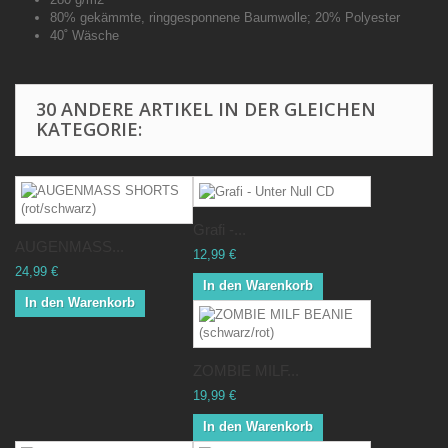
80% gekämmte, ringgesponnene Baumwolle; 20% Polyester
40˚ Wäsche
30 ANDERE ARTIKEL IN DER GLEICHEN
KATEGORIE:
Grafi -...
AUGENMASS...
12,99 €
24,99 €
In den Warenkorb
In den Warenkorb
ZOMBIE MILF...
19,99 €
In den Warenkorb