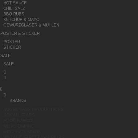
HOT SAUCE
CHILI SALZ
BBQ RUBS
KETCHUP & MAYO
GEWÜRZGLÄSER & MÜHLEN
POSTER & STICKER
POSTER
STICKER
SALE
SALE




BRANDS
AUGENMASS PRODUCTIONS
DSK ALLSTARS
FOOD NARCO
MILFS EMPIRE
MINDFUCK MUZIK
VINTAGE STREET WARRIORS