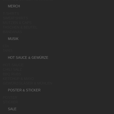
MERCH
T-SHIRTS
SWEATSHIRTS
MÜTZEN & CAPS
TASCHEN & BEUTEL
BANDANAS
MUSIK
CDs
TAPES
HOT SAUCE & GEWÜRZE
HOT SAUCE
CHILI SALZ
BBQ RUBS
KETCHUP & MAYO
GEWÜRZGLÄSER & MÜHLEN
POSTER & STICKER
POSTER
STICKER
SALE