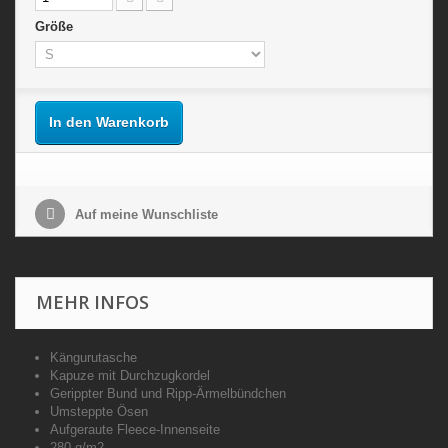
Größe
In den Warenkorb
Auf meine Wunschliste
MEHR INFOS
Kängurutasche
Kapuze mit Durchzugkordel
Gerippter Bund und Ripp-Ärmelbündchen
Umsteppte Ösen
Aufgeraute Fleece-Innenseite
280 g/m2