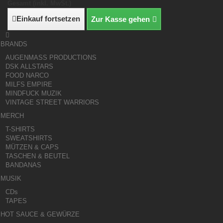
Gesamt (inkl. MwSt.)
Einkauf fortsetzen
Zur Kasse gehen

BRANDS
AUGENMASS PRODUCTIONS
DSK ALLSTARS
FOOD NARCO
MILFS EMPIRE
MINDFUCK MUZIK
VINTAGE STREET WARRIORS
MERCH
T-SHIRTS
SWEATSHIRTS
MÜTZEN & CAPS
TASCHEN & BEUTEL
BANDANAS
MUSIK
CDs
TAPES
HOT SAUCE & GEWÜRZE