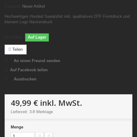
Zustand:
Neuer Artikel
Hochwertiges Hooded Sweatshirt inkl. qualitativen DTF Frontdruck und
kleinem Logo Nackendruck
60
Artikel
Auf Lager
Teilen
An einen Freund senden
Auf Facebook teilen
Ausdrucken
49,99 €
inkl. MwSt.
Lieferzeit: 3-8 Werktage
Menge