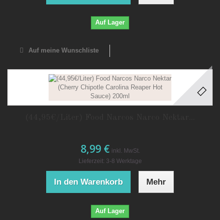
Auf Lager
Auf meine Wunschliste
(44,95€/Liter) Food Narcos Narco Nektar...
8,99 €
inkl. MwSt.
Lieferzeit: 3-8 Werktage
In den Warenkorb
Mehr
Auf Lager