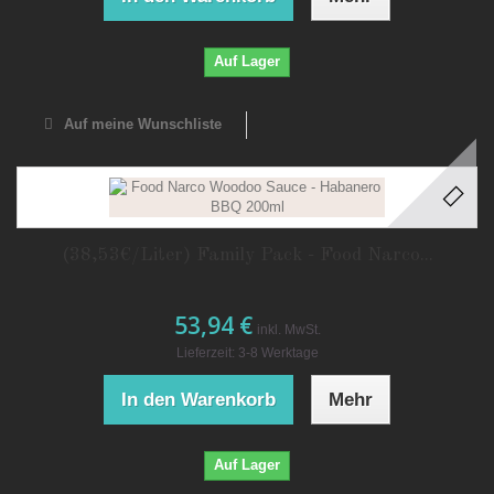
Auf Lager
Auf meine Wunschliste
(38,53€/Liter) Family Pack - Food Narco...
53,94 €
inkl. MwSt.
Lieferzeit: 3-8 Werktage
In den Warenkorb
Mehr
Auf Lager