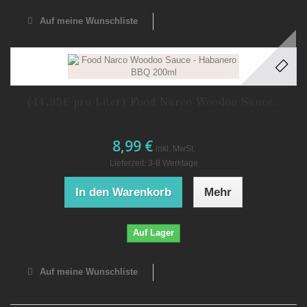
Auf meine Wunschliste
(44,95€ pro Liter) Food Narco Woodoo Sauce...
8,99 €
inkl. MwSt.
Lieferzeit: 3-8 Werktage
In den Warenkorb
Mehr
Auf Lager
Auf meine Wunschliste