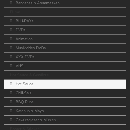
Bandanas & Atemmasken
Filme
BLU-RAYs
DVDs
Animation
Musikvideo DVDs
XXX DVDs
VHS
Hot Sauce & Gewürze
Hot Sauce
Chili-Salz
BBQ Rubs
Ketchup & Mayo
Gewürzgläser & Mühlen
Poster & Sticker