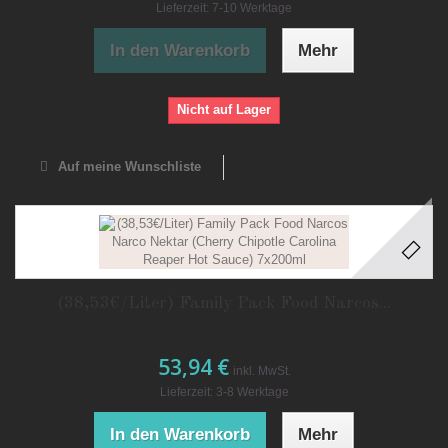
Lieferzeit: 7-10 Werktage
In den Warenkorb
Mehr
Nicht auf Lager
Auf meine Wunschliste
(38,53€/Liter) Family Pack Food Narcos...
53,94 €
inkl. MwSt.
Lieferzeit: 3-8 Werktage
In den Warenkorb
Mehr