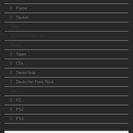
Poster
Sticker
Sale
Straight Outta Lager
Musik
Tapes
CDs
Deutschrap
Deutscher Punk Rock
Games
PC
PS2
PS3