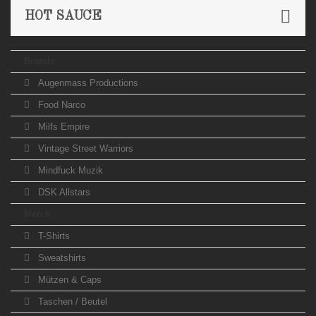
HOT SAUCE
Brands
Augenmass Productions
Food Narco
Milfs Empire
Vintage Street Warriors
Mindfuck Muzik
DSK Allstars
Merch
T-Shirts
Sweatshirts
Mützen & Caps
Taschen / Beutel