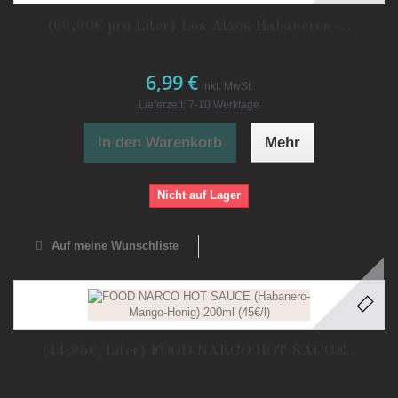
(69,90€ pro Liter) Los Atzos Habaneros -...
6,99 €
inkl. MwSt.
Lieferzeit: 7-10 Werktage
In den Warenkorb
Mehr
Nicht auf Lager
Auf meine Wunschliste
(44,95€/Liter) FOOD NARCO HOT SAUCE...