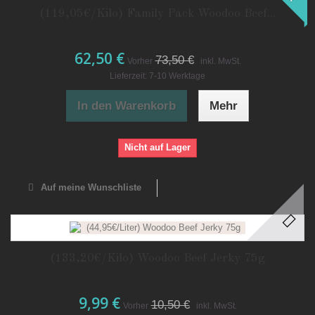
(119,05€/Kilo) Family Pack Woodoo Beef...
62,50 €
73,50 €
Vorher
inkl. MwSt.
Lieferzeit: 7-10 Werktage
In den Warenkorb
Mehr
Nicht auf Lager
Auf meine Wunschliste
(133,20€/Kilo) Woodoo Beef Jerky 75g
9,99 €
10,50 €
Vorher
inkl. MwSt.