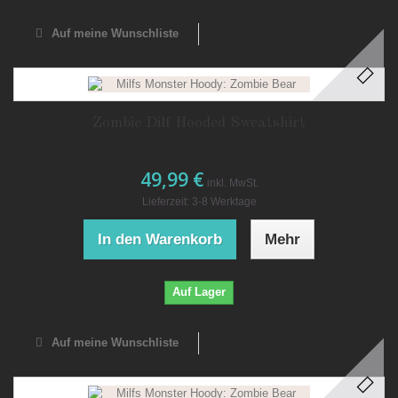
Auf meine Wunschliste
Zombie Dilf Hooded Sweatshirt
49,99 €
inkl. MwSt.
Lieferzeit: 3-8 Werktage
In den Warenkorb
Mehr
Auf Lager
Auf meine Wunschliste