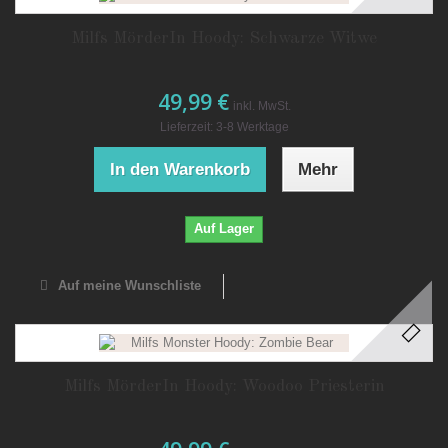
Milfs MörderIn Hoody: Schwarze Witwe
49,99 €
inkl. MwSt.
Lieferzeit: 3-8 Werktage
In den Warenkorb
Mehr
Auf Lager
Auf meine Wunschliste
Milfs MörderIn Hoody: Woodoo Priesterin