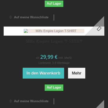
Auf Lager
Auf meine Wunschliste
Milfs Empire Legion T-SHIRT
29,99 €
ab
inkl. MwSt.
Lieferzeit: 3-8 Werktage
In den Warenkorb
Mehr
Auf Lager
Auf meine Wunschliste