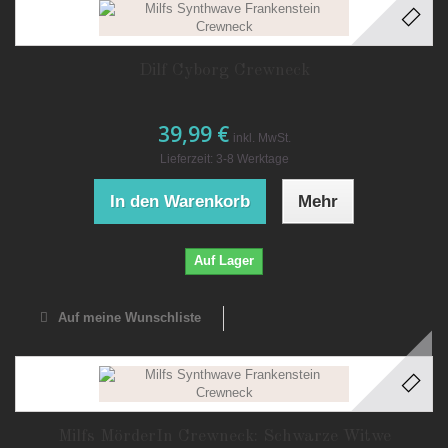
Dilf Cyborg Crewneck
39,99 €
inkl. MwSt.
Lieferzeit: 3-8 Werktage
In den Warenkorb
Mehr
Auf Lager
Auf meine Wunschliste
Milfs MörderIn Crewneck: Schwarze Witwe