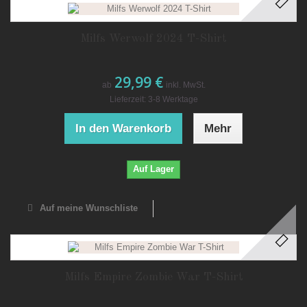
Milfs Werwolf 2024 T-Shirt
29,99 €
ab
inkl. MwSt.
Lieferzeit: 3-8 Werktage
In den Warenkorb
Mehr
Auf Lager
Auf meine Wunschliste
Milfs Empire Zombie War T-Shirt