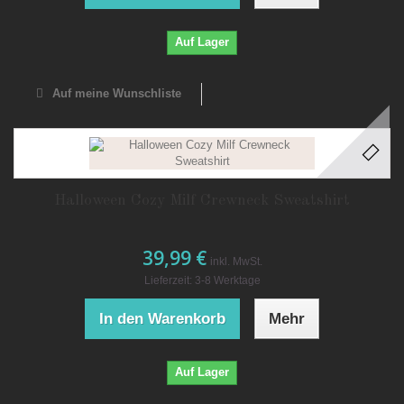
Auf Lager
Auf meine Wunschliste
Halloween Cozy Milf Crewneck Sweatshirt
39,99 €
inkl. MwSt.
Lieferzeit: 3-8 Werktage
In den Warenkorb
Mehr
Auf Lager