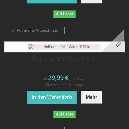
Auf Lager
Auf meine Wunschliste
Halloween Milf Witch T-Shirt
29,99 €
ab
inkl. MwSt.
Lieferzeit: 3-8 Werktage
In den Warenkorb
Mehr
Auf Lager