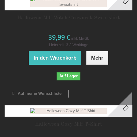
Halloween Milf Witch Crewneck Sweatshirt
39,99 €
inkl. MwSt.
Lieferzeit: 3-8 Werktage
In den Warenkorb
Mehr
Auf Lager
Auf meine Wunschliste
Halloween Cozy Milf T-Shirt