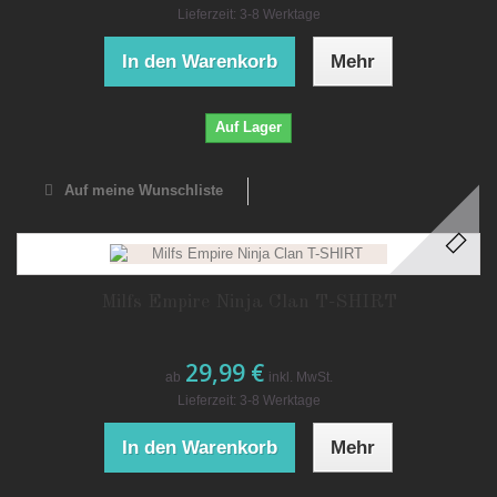
Lieferzeit: 3-8 Werktage
In den Warenkorb
Mehr
Auf Lager
Auf meine Wunschliste
Milfs Empire Ninja Clan T-SHIRT
29,99 €
ab
inkl. MwSt.
Lieferzeit: 3-8 Werktage
In den Warenkorb
Mehr