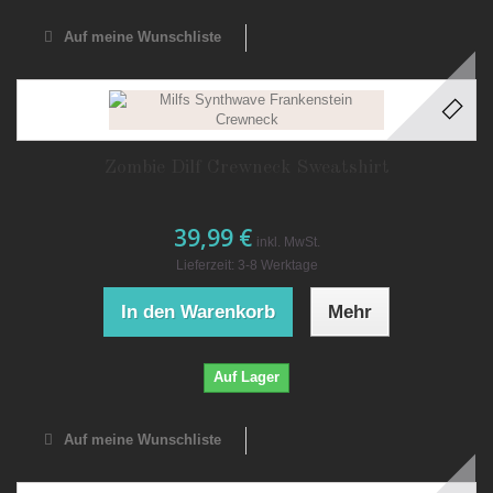
Auf meine Wunschliste
Zombie Dilf Crewneck Sweatshirt
39,99 €
inkl. MwSt.
Lieferzeit: 3-8 Werktage
In den Warenkorb
Mehr
Auf Lager
Auf meine Wunschliste