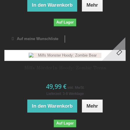
In den Warenkorb
Mehr
Auf Lager
Auf meine Wunschliste
Milfs MörderIn Hoody: Zombie Teens
49,99 €
inkl. MwSt.
Lieferzeit: 3-8 Werktage
In den Warenkorb
Mehr
Auf Lager