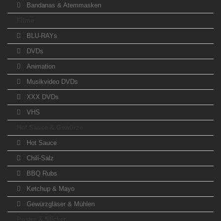
Bandanas & Atemmasken
Filme
BLU-RAYs
DVDs
Animation
Musikvideo DVDs
XXX DVDs
VHS
Hot Sauce & Gewürze
Hot Sauce
Chili-Salz
BBQ Rubs
Ketchup & Mayo
Gewürzgläser & Mühlen
Poster & Sticker