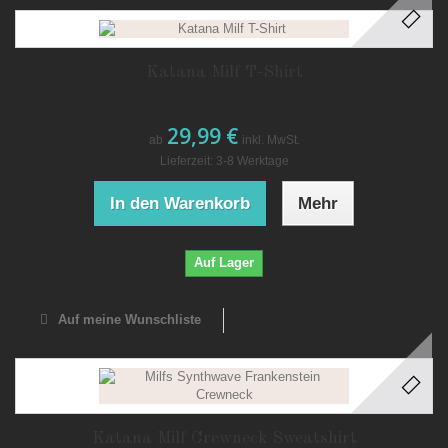
Katana Milf T-Shirt
29,99 €
ab
inkl. MwSt.
Lieferzeit: 3-8 Werktage
In den Warenkorb
Mehr
Auf Lager
Auf meine Wunschliste
Katana Milf Crewneck Sweatshirt