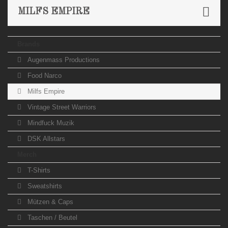
MILFS EMPIRE
Brands
Augenmass Productions
Food Narco
Milfs Empire
Vintage Street Warriors
Mindfuck Muzik
DSK Allstars
Merch
T-Shirts
Sweatshirts
Mützen & Caps
Taschen / Beutel