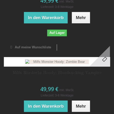
49,99 €
inkl. MwSt.
Lieferzeit: 3-8 Werktage
In den Warenkorb
Mehr
Auf Lager
Auf meine Wunschliste
Milfs MörderIn Hoody: Bloodsucking Vampire
49,99 €
inkl. MwSt.
Lieferzeit: 3-8 Werktage
In den Warenkorb
Mehr