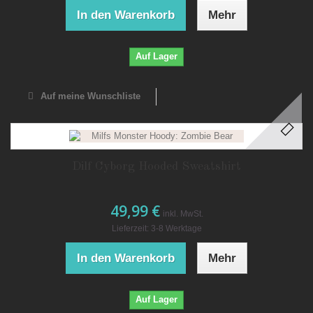
In den Warenkorb
Mehr
Auf Lager
Auf meine Wunschliste
Dilf Cyborg Hooded Sweatshirt
49,99 €
inkl. MwSt.
Lieferzeit: 3-8 Werktage
In den Warenkorb
Mehr
Auf Lager