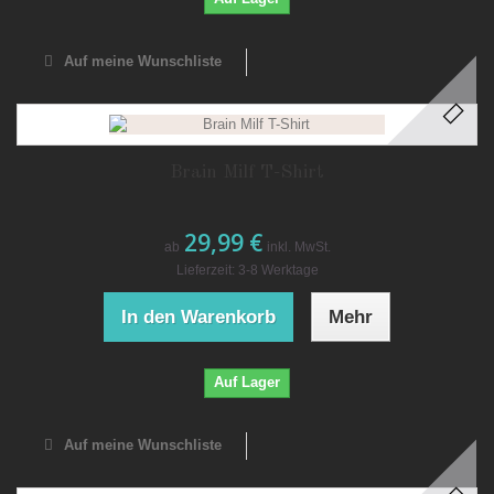
Auf meine Wunschliste
Brain Milf T-Shirt
29,99 €
ab
inkl. MwSt.
Lieferzeit: 3-8 Werktage
In den Warenkorb
Mehr
Auf Lager
Auf meine Wunschliste