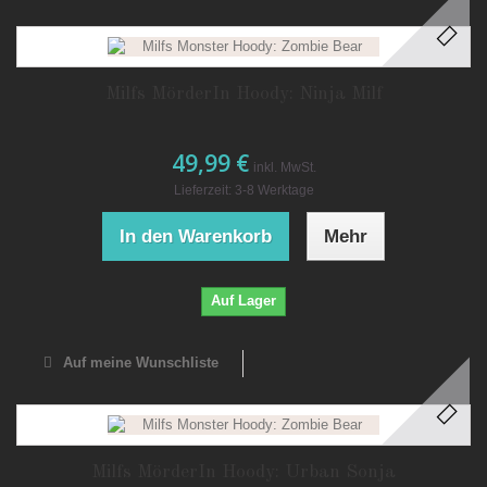
Milfs MörderIn Hoody: Ninja Milf
49,99 €
inkl. MwSt.
Lieferzeit: 3-8 Werktage
In den Warenkorb
Mehr
Auf Lager
Auf meine Wunschliste
Milfs MörderIn Hoody: Urban Sonja