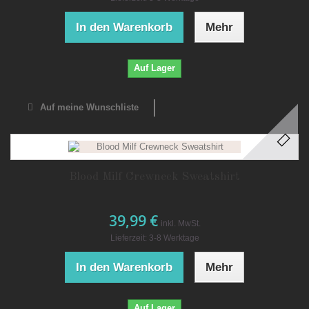
In den Warenkorb
Mehr
Auf Lager
Auf meine Wunschliste
Blood Milf Crewneck Sweatshirt
39,99 €
inkl. MwSt.
Lieferzeit: 3-8 Werktage
In den Warenkorb
Mehr
Auf Lager