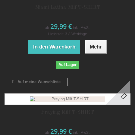
Miami Latina Milf T-SHIRT
29,99 €
ab
inkl. MwSt.
Lieferzeit: 3-8 Werktage
In den Warenkorb
Mehr
Auf Lager
Auf meine Wunschliste
Praying Milf T-SHIRT
29,99 €
ab
inkl. MwSt.