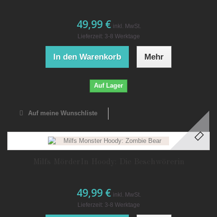
49,99 €
inkl. MwSt.
Lieferzeit: 3-8 Werktage
In den Warenkorb
Mehr
Auf Lager
Auf meine Wunschliste
Milfs MörderIn Hoody: Die Beschwörerin
49,99 €
inkl. MwSt.
Lieferzeit: 3-8 Werktage