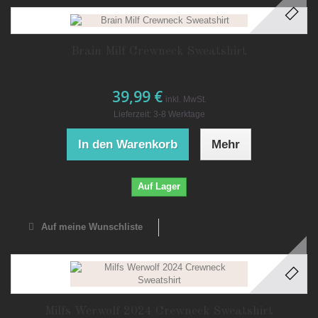
Brain Milf Crewneck Sweatshirt
39,99 €
inkl. MwSt.
Lieferzeit: 3-8 Werktage
In den Warenkorb
Mehr
Auf Lager
Auf meine Wunschliste
Milfs Werwolf 2024 Crewneck Sweatshirt