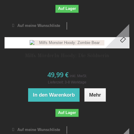
Auf Lager
Auf meine Wunschliste
Milfs MörderIn Hoody: Die Söldnerin
49,99 €
inkl. MwSt.
Lieferzeit: 3-8 Werktage
In den Warenkorb
Mehr
Auf Lager
Auf meine Wunschliste