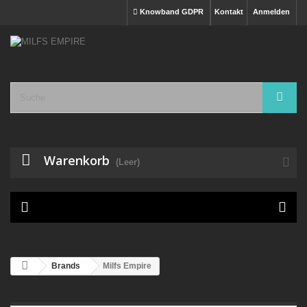
Knowband GDPR
Kontakt
Anmelden
Warenkorb
(Leer)

Brands
Milfs Empire