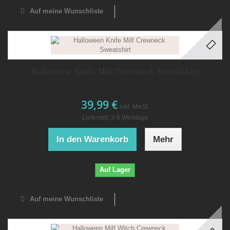
Auf meine Wunschliste
Halloween Knife Milf Crewneck Sweatshirt
39,99 €
inkl. MwSt.
Lieferzeit: 3-8 Werktage
In den Warenkorb
Mehr
Auf Lager
Auf meine Wunschliste