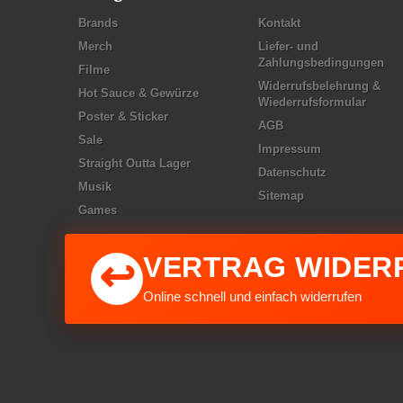
Brands
Kontakt
Merch
Liefer- und
Zahlungsbedingungen
Filme
Widerrufsbelehrung &
Hot Sauce & Gewürze
Wiederrufsformular
Poster & Sticker
AGB
Sale
Impressum
Straight Outta Lager
Datenschutz
Musik
Sitemap
Games
VERTRAG WIDER
↩
Online schnell und einfach widerrufen