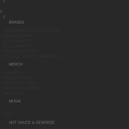



BRANDS
AUGENMASS PRODUCTIONS
DSK ALLSTARS
FOOD NARCO
MILFS EMPIRE
MINDFUCK MUZIK
VINTAGE STREET WARRIORS
MERCH
T-SHIRTS
SWEATSHIRTS
MÜTZEN & CAPS
TASCHEN & BEUTEL
BANDANAS
MUSIK
CDs
TAPES
HOT SAUCE & GEWÜRZE