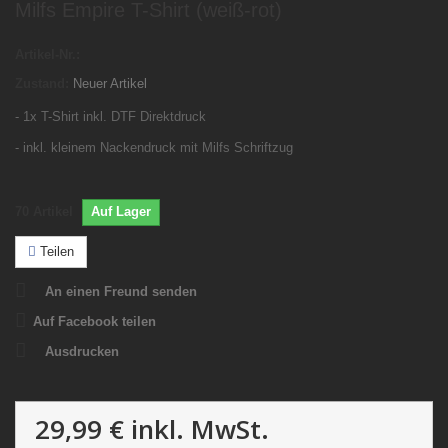
Milfs Empire T-Shirt (weiß-rot)
Artikel-Nr.:
Zustand:
Neuer Artikel
- 1x T-Shirt inkl. DTF Direktdruck
- inkl. kleinem Nackendruck mit Milfs Schriftzug
70
Artikel
Auf Lager
Teilen
An einen Freund senden
Auf Facebook teilen
Ausdrucken
29,99 €
inkl. MwSt.