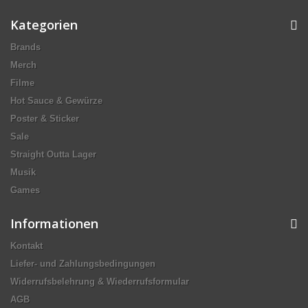
Kategorien
Brands
Merch
Filme
Hot Sauce & Gewürze
Poster & Sticker
Sale
Straight Outta Lager
Musik
Games
Informationen
Kontakt
Liefer- und Zahlungsbedingungen
Widerrufsbelehrung & Wiederrufsformular
AGB