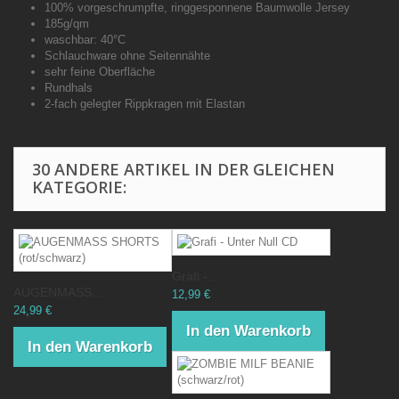
100% vorgeschrumpfte, ringgesponnene Baumwolle Jersey
185g/qm
waschbar: 40°C
Schlauchware ohne Seitennähte
sehr feine Oberfläche
Rundhals
2-fach gelegter Rippkragen mit Elastan
30 ANDERE ARTIKEL IN DER GLEICHEN
KATEGORIE:
Grafi -...
AUGENMASS...
12,99 €
24,99 €
In den Warenkorb
In den Warenkorb