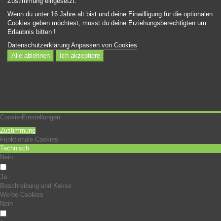
Zustimmung eingesetzt.
Wenn du unter 16 Jahre alt bist und deine Einwilligung für die optionalen
Cookies geben möchtest, musst du deine Erziehungsberechtigten um
Erlaubnis bitten !
Datenschutzerklärung
Anpassen von Cookies
Alle ablehnen
Ich akzeptiere
Cookie-Einstellungen
Zustimmung
Funktionale Cookies
Technisch
Nein
Ja
Beschreibung und Kekse
Werbe-Cookies
Nein