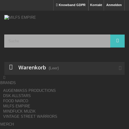
Knowband GDPR
Kontakt
Anmelden
Warenkorb
(Leer)

BRANDS
AUGENMASS PRODUCTIONS
DSK ALLSTARS
FOOD NARCO
MILFS EMPIRE
MINDFUCK MUZIK
VINTAGE STREET WARRIORS
MERCH