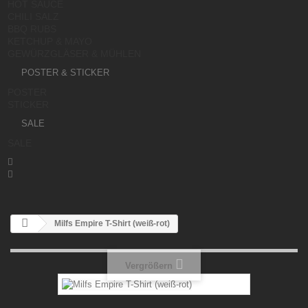
HOT SAUCE
CHILI SALZ
BBQ RUBS
KETCHUP & MAYO
GEWÜRZGLÄSER & MÜHLEN
POSTER & STICKER
POSTER
STICKER
SALE
SALE


Milfs Empire T-Shirt (weiß-rot)
Vergrößern