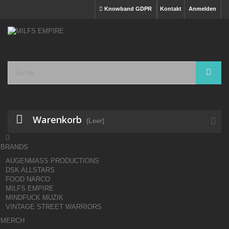
Knowband GDPR
Kontakt
Anmelden
Warenkorb
(Leer)

BRANDS
AUGENMASS PRODUCTIONS
DSK ALLSTARS
FOOD NARCO
MILFS EMPIRE
MINDFUCK MUZIK
VINTAGE STREET WARRIORS
MERCH