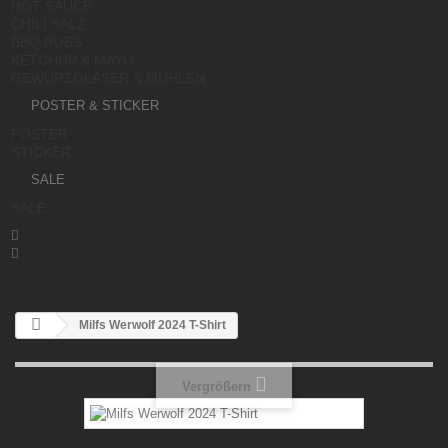
HOT SAUCE
CHILI SALZ
BBQ RUBS
KETCHUP & MAYO
GEWÜRZGLÄSER & MÜHLEN
POSTER & STICKER
POSTER
STICKER
SALE
SALE


Milfs Werwolf 2024 T-Shirt
Vergrößern