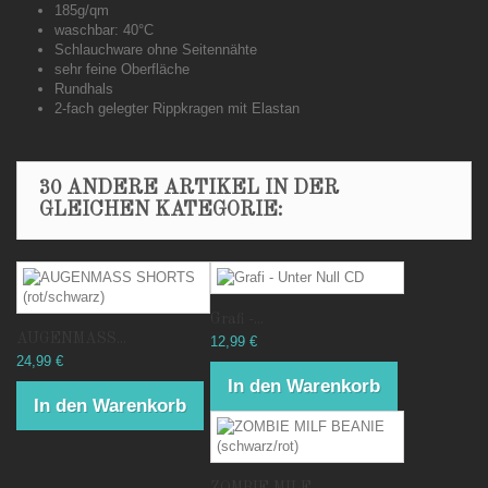
185g/qm
waschbar: 40°C
Schlauchware ohne Seitennähte
sehr feine Oberfläche
Rundhals
2-fach gelegter Rippkragen mit Elastan
30 ANDERE ARTIKEL IN DER
GLEICHEN KATEGORIE:
Grafi -...
AUGENMASS...
12,99 €
24,99 €
In den Warenkorb
In den Warenkorb