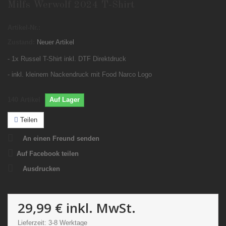
Milfs Werwolf 2024 T-Shirt
Artikel-Nr.:
Zustand:
Neuer Artikel
- 1x Russel T-Shirt inkl. DTF Direktdruck
- inkl. kleinem Nackendruck mit Food Narco Logo
140
Artikel
Auf Lager
Teilen
An einen Freund senden
Auf Facebook teilen
Ausdrucken
29,99 €
inkl. MwSt.
Lieferzeit: 3-8 Werktage