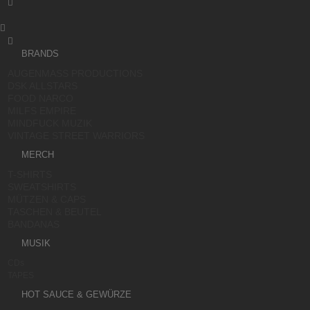



BRANDS
AUGENMASS PRODUCTIONS
DSK ALLSTARS
FOOD NARCO
MILFS EMPIRE
MINDFUCK MUZIK
VINTAGE STREET WARRIORS
MERCH
T-SHIRTS
SWEATSHIRTS
MÜTZEN & CAPS
TASCHEN & BEUTEL
BANDANAS
MUSIK
CDs
TAPES
HOT SAUCE & GEWÜRZE