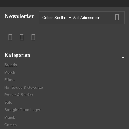
Newsletter
Kategorien
Brands
Merch
Filme
Hot Sauce & Gewürze
Poster & Sticker
Sale
Straight Outta Lager
Musik
Games